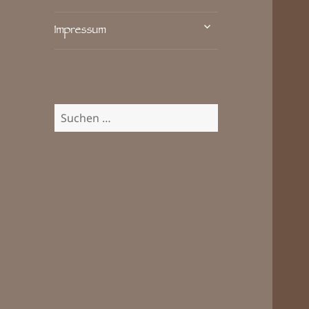
untermenü
Impressum
öffnen
Suchen
nach: