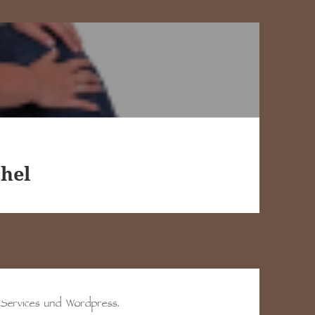
chel
 Services und Wordpress.