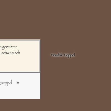
elgereister
d schwäbisch
Hendrik Göppel
Kategorien
goeppel