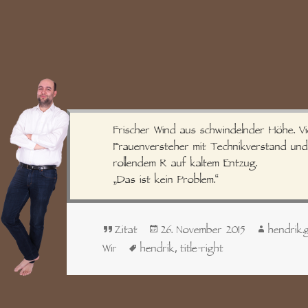
Frischer Wind aus schwindelnder Höhe. Vi
Frauenversteher mit Technikverstand un
rollendem R auf kaltem Entzug.
„Das ist kein Problem.“
Format
Veröffentlicht
Autor
Zitat
26. November 2015
hendrik.
am
Schlagwörter
,
Wir
hendrik
title-right