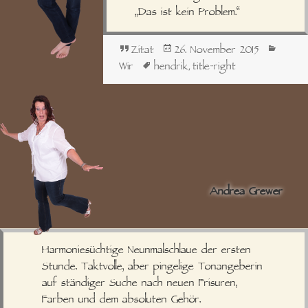
„Das ist kein Problem.“
Format
Veröffentlicht
Kategor
Zitat
26. November 2015
am
Schlagwörter
Wir
hendrik
title-right
,
Andrea Grewer
Harmoniesüchtige Neunmalschlaue der ersten
Stunde. Taktvolle, aber pingelige Tonangeberin
auf ständiger Suche nach neuen Frisuren,
Farben und dem absoluten Gehör.