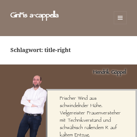
GinFis a‑cappella
MENÜ
UND
WIDGETS
Schlagwort:
title-right
Hendrik Göppel
Frischer Wind aus
schwindelnder Höhe.
Vielgereister Frauenversteher
mit Technikverstand und
schwäbisch rollendem R auf
kaltem Entzug.